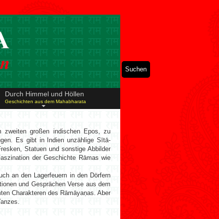
Suchen
Durch Himmel und Höllen
Geschichten aus dem Mahabharata
m zweiten großen indischen Epos, zu
n. Es gibt in Indien unzählige Sītā-
Fresken, Statuen und sonstige Abbilder
aszination der Geschichte Rāmas wie
ch an den Lagerfeuern in den Dörfern
tuationen und Gesprächen Verse aus dem
hmten Charakteren des Rāmāyaṇas. Aber
Tanzes.