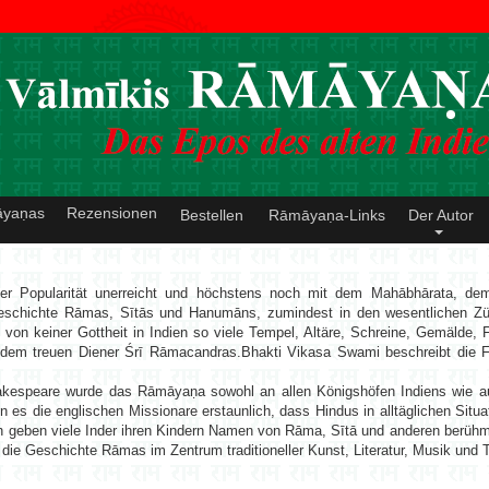
āyaṇas
Rezensionen
Bestellen
Rāmāyaṇa-Links
Der Autor
ner Popularität unerreicht und höchstens noch mit dem Mahābhārata, de
eschichte Rāmas, Sītās und Hanumāns, zumindest in den wesentlichen Züge
von keiner Gottheit in Indien so viele Tempel, Altäre, Schreine, Gemälde, 
em treuen Diener Śrī Rāmacandras.Bhakti Vikasa Swami beschreibt die F
akespeare wurde das Rāmāyaṇa sowohl an allen Königshöfen Indiens wie au
 es die englischen Missionare erstaunlich, dass Hindus in alltäglichen Si
ch geben viele Inder ihren Kindern Namen von Rāma, Sītā und anderen berü
 die Geschichte Rāmas im Zentrum traditioneller Kunst, Literatur, Musik und 