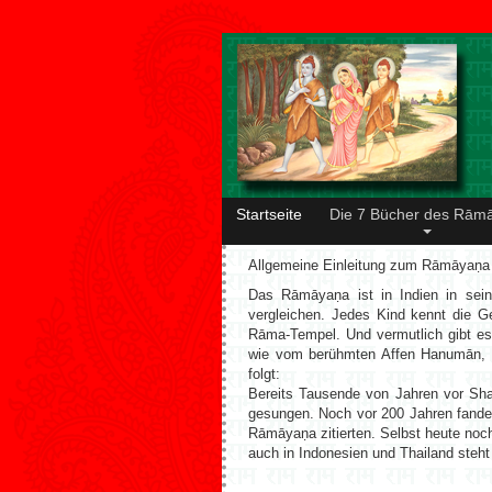
Startseite
Die 7 Bücher des Rām
Allgemeine Einleitung zum Rāmāyaṇa
Das Rāmāyaṇa ist in Indien in sei
vergleichen. Jedes Kind kennt die G
Rāma-Tempel. Und vermutlich gibt es 
wie vom berühmten Affen Hanumān, d
folgt:
Bereits Tausende von Jahren vor Sh
gesungen. Noch vor 200 Jahren fanden
Rāmāyaṇa zitierten. Selbst heute no
auch in Indonesien und Thailand steht