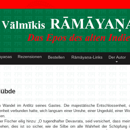
āyaṇas
Rezensionen
Bestellen
Rāmāyaṇa-Links
Der Autor
lübde
den Wandel im Antlitz seines Gastes. Die majestätische Entschlossenheit
genheit verbunden hatte, wich langsam einer Unruhe, einer Ungeduld, einer W
ien.
 der Fischer eilig hinzu: „O tugendhafter Devavrata, seid versichert, dass me
tehen, dies ist so sicher, wie die Silbe om alle Wahrheit der Schöpfung i