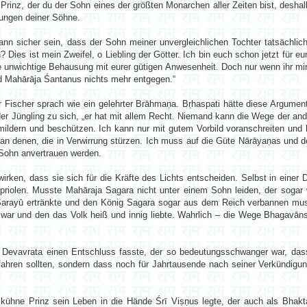
r Prinz, der du der Sohn eines der größten Monarchen aller Zeiten bist, desha
lungen deiner Söhne.
nn sicher sein, dass der Sohn meiner unvergleichlichen Tochter tatsächlich 
n? Dies ist mein Zweifel, o Liebling der Götter. Ich bin euch schon jetzt für
ne unwichtige Behausung mit eurer gütigen Anwesenheit. Doch nur wenn ihr mi
d Mahārāja Śantanus nichts mehr entgegen.“
er Fischer sprach wie ein gelehrter Brāhmaṇa. Bṛhaspati hätte diese Argum
er Jüngling zu sich, „er hat mit allem Recht. Niemand kann die Wege der a
, mildern und beschützen. Ich kann nur mit gutem Vorbild voranschreiten un
s an denen, die in Verwirrung stürzen. Ich muss auf die Güte Nārāyaṇas und 
s Sohn anvertrauen werden.
ewirken, dass sie sich für die Kräfte des Lichts entscheiden. Selbst in eine
riolen. Musste Mahāraja Sagara nicht unter einem Sohn leiden, der sogar 
 Sarayū ertränkte und den König Sagara sogar aus dem Reich verbannen mu
 war und den das Volk heiß und innig liebte. Wahrlich – die Wege Bhagavā
evavrata einen Entschluss fasste, der so bedeutungsschwanger war, dass 
fahren sollten, sondern dass noch für Jahrtausende nach seiner Verkündig
ühne Prinz sein Leben in die Hände Śrī Viṣṇus legte, der auch als Bhaktav