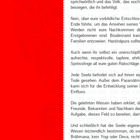
sprichwörtlich und das Volk, das euch
besiegen, die ihr befehligt.
Nein, über eure vorbildliche Entschl
Ende führte, um das Ansehen seines V
Werden nicht eure Nachkommen die
Erstgeborenen sind. Bruderzwist kan
Familien entzweien. Hastināpura soll
Auch wenn ihr selbst ein unerschöpfl
aufrechte, respektvolle, tapfere, e
Sprösslinge all eure guten Ratschlä
Jede Seele befindet sich auf ihrem 
Tode gesehen. Außer dem Paramātmā,
kann sich für die Entwicklung seine
Einfluss.
Die gelehrten Weisen haben erklärt, d
Freunde, Bekannten und Nachbarn der
Aufgabe, dieses Feld zu bereiten, dam
Und schließlich hat die Seele eigen
Wesen letztendlich bestimmen, ob sie
Brāhmaṇa, kein Yogi oder Deva, nicht e