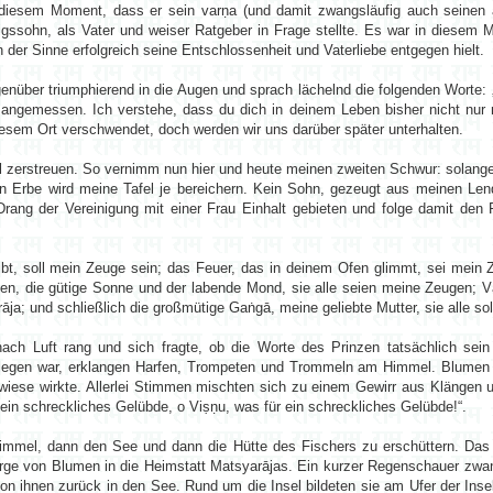
diesem Moment, dass er sein varṇa (und damit zwangsläufig auch seinen ā
gssohn, als Vater und weiser Ratgeber in Frage stellte. Es war in diesem 
der Sinne erfolgreich seine Entschlossenheit und Vaterliebe entgegen hielt.
genüber triumphierend in die Augen und sprach lächelnd die folgenden Worte:
 angemessen. Ich verstehe, dass du dich in deinem Leben bisher nicht nur 
iesem Ort verschwendet, doch werden wir uns darüber später unterhalten.
emal zerstreuen. So vernimm nun hier und heute meinen zweiten Schwur: solange
in Erbe wird meine Tafel je bereichern. Kein Sohn, gezeugt aus meinen Len
rang der Vereinigung mit einer Frau Einhalt gebieten und folge damit den
ibt, soll mein Zeuge sein; das Feuer, das in deinem Ofen glimmt, sei mein Z
en, die gütige Sonne und der labende Mond, sie alle seien meine Zeugen; Vā
ja; und schließlich die großmütige Gaṅgā, meine geliebte Mutter, sie alle s
h Luft rang und sich fragte, ob die Worte des Prinzen tatsächlich sein 
erlegen war, erklangen Harfen, Trompeten und Trommeln am Himmel. Blumen
swiese wirkte. Allerlei Stimmen mischten sich zu einem Gewirr aus Klängen
ein schreckliches Gelübde, o Viṣṇu, was für ein schreckliches Gelübde!“.
Himmel, dann den See und dann die Hütte des Fischers zu erschüttern. Das 
Berge von Blumen in die Heimstatt Matsyarājas. Ein kurzer Regenschauer zwa
on ihnen zurück in den See. Rund um die Insel bildeten sie am Ufer der Insel 