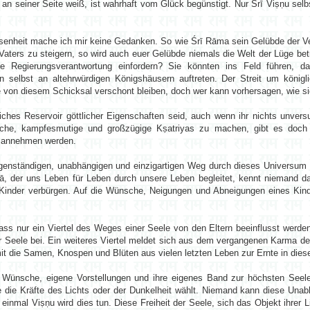
 an seiner Seite weiß, ist wahrhaft vom Glück begünstigt. Nur Śrī Viṣṇu selb
ossenheit mache ich mir keine Gedanken. So wie Śrī Rāma sein Gelübde der 
aters zu steigern, so wird auch euer Gelübde niemals die Welt der Lüge be
 Regierungsverantwortung einfordern? Sie könnten ins Feld führen, d
n selbst an altehrwürdigen Königshäusern auftreten. Der Streit um könig
te von diesem Schicksal verschont bleiben, doch wer kann vorhersagen, wie s
iches Reservoir göttlicher Eigenschaften seid, auch wenn ihr nichts unver
hrliche, kampfesmutige und großzügige Kṣatriyas zu machen, gibt es doch
ge annehmen werden.
eigenständigen, unabhängigen und einzigartigen Weg durch dieses Universum
 der uns Leben für Leben durch unsere Leben begleitet, kennt niemand 
r Kinder verbürgen. Auf die Wünsche, Neigungen und Abneigungen eines Kind
ass nur ein Viertel des Weges einer Seele von den Eltern beeinflusst werden
 Seele bei. Ein weiteres Viertel meldet sich aus dem vergangenen Karma d
it die Samen, Knospen und Blüten aus vielen letzten Leben zur Ernte in die
e Wünsche, eigene Vorstellungen und ihre eigenes Band zur höchsten Seele.
 die Kräfte des Lichts oder der Dunkelheit wählt. Niemand kann diese Unab
inmal Viṣṇu wird dies tun. Diese Freiheit der Seele, sich das Objekt ihrer Li