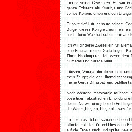
Freund seiner Geweihten. Es war in 
ganze Existenz als Kṣatriya und Köni
seines Körpers erhob und den Drängen 
Er holte tief Luft, schaute seinem Ge
Bürger dieses Königreiches mehr als
hast. Deine Weisheit scheint mir an d
Ich will dir deine Zweifel ein für all
eine Frau an meiner Seite liegen! Ke
Thron Hastināpuras. Ich werde dem D
Kumāras und Nārada Muni.
Fürwahr, Varuṇa, der deine Insel umg
mein Zeuge; die vier Himmelsrichtung
meine Gurus Bṛhaspati und Siddhantarā
Noch während Matsyarāja mühsam nac
bösartigen, akustischen Einbildung 
der im Nu wie eine jubelnde Frühling
die Worte „bhīṣma, bhīṣma! – was für 
Ein leichtes Beben schien erst den 
öffnete erst die Tür und blies dann 
auf die Erde zurück und spülte viele v