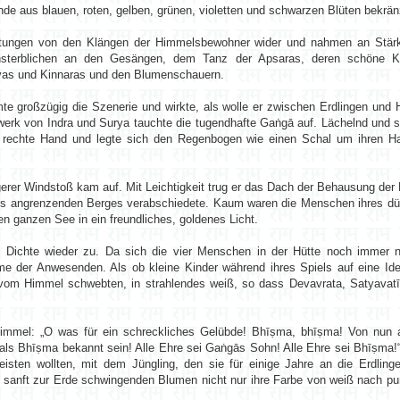
ande aus blauen, roten, gelben, grünen, violetten und schwarzen Blüten bekrä
htungen von den Klängen der Himmelsbewohner wider und nahmen an Stärk
nsterblichen an den Gesängen, dem Tanz der Apsaras, deren schöne Kö
rvas und Kinnaras und den Blumenschauern.
te großzügig die Szenerie und wirkte, als wolle er zwischen Erdlingen un
erk von Indra und Surya tauchte die tugendhafte Gaṅgā auf. Lächelnd und s
 rechte Hand und legte sich den Regenbogen wie einen Schal um ihren Hal
igerer Windstoß kam auf. Mit Leichtigkeit trug er das Dach der Behausung der 
des angrenzenden Berges verabschiedete. Kaum waren die Menschen ihres dürf
 ganzen See in ein freundliches, goldenes Licht.
ichte wieder zu. Da sich die vier Menschen in der Hütte noch immer ni
me der Anwesenden. Als ob kleine Kinder während ihres Spiels auf eine I
e vom Himmel schwebten, in strahlendes weiß, so dass Devavrata, Satyavatī
mmel: „O was für ein schreckliches Gelübde! Bhīṣma, bhīṣma! Von nun an 
als Bhīṣma bekannt sein! Alle Ehre sei Gaṅgās Sohn! Alle Ehre sei Bhīṣma!“
isten wollten, mit dem Jüngling, den sie für einige Jahre an die Erdlinge
 sanft zur Erde schwingenden Blumen nicht nur ihre Farbe von weiß nach pur