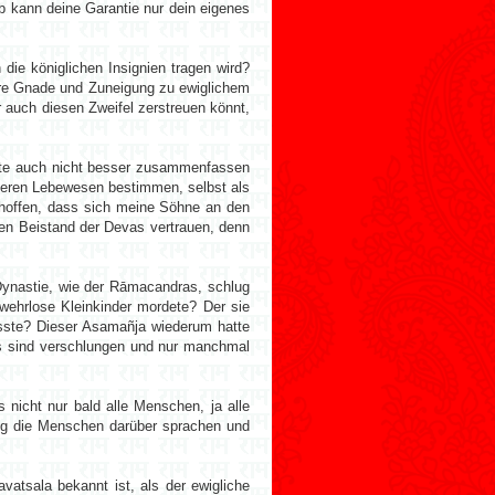
lb kann deine Garantie nur dein eigenes
die königlichen Insignien tragen wird?
 eure Gnade und Zuneigung zu ewiglichem
r auch diesen Zweifel zerstreuen könnt,
ente auch nicht besser zusammenfassen
nderen Lebewesen bestimmen, selbst als
d hoffen, dass sich meine Söhne an den
den Beistand der Devas vertrauen, denn
r Dynastie, wie der Rāmacandras, schlug
wehrlose Kleinkinder mordete? Der sie
sste? Dieser Asamañja wiederum hatte
ns sind verschlungen und nur manchmal
nicht nur bald alle Menschen, ja alle
ung die Menschen darüber sprachen und
atsala bekannt ist, als der ewigliche