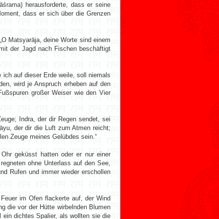
śrama) herausforderte, dass er seine
Moment, dass er sich über die Grenzen
 „O Matsyarāja, deine Worte sind einem
mit der Jagd nach Fischen beschäftigt
 ich auf dieser Erde weile, soll niemals
den, wird je Anspruch erheben auf den
 Fußspuren großer Weiser wie den Vier
euge; Indra, der dir Regen sendet, sei
yu, der dir die Luft zum Atmen reicht;
ollen Zeuge meines Gelübdes sein.“
Ohr geküsst hatten oder er nur einer
 regneten ohne Unterlass auf den See,
 und Rufen und immer wieder erschollen
Feuer im Ofen flackerte auf, der Wind
ng die vor der Hütte wirbelnden Blumen
ein dichtes Spalier, als wollten sie die