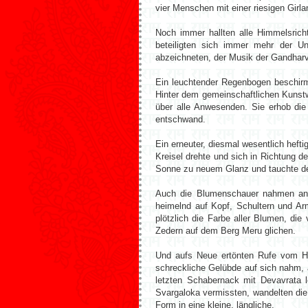
vier Menschen mit einer riesigen Girl
Noch immer hallten alle Himmelsric
beteiligten sich immer mehr der U
abzeichneten, der Musik der Gandha
Ein leuchtender Regenbogen beschirm
Hinter dem gemeinschaftlichen Kunstw
über alle Anwesenden. Sie erhob die
entschwand.
Ein erneuter, diesmal wesentlich heft
Kreisel drehte und sich in Richtung 
Sonne zu neuem Glanz und tauchte den
Auch die Blumenschauer nahmen an D
heimelnd auf Kopf, Schultern und Ar
plötzlich die Farbe aller Blumen, di
Zedern auf dem Berg Meru glichen.
Und aufs Neue ertönten Rufe vom Hi
schreckliche Gelübde auf sich nahm, 
letzten Schabernack mit Devavrata le
Svargaloka vermissten, wandelten die
Form in eine kleine, längliche.