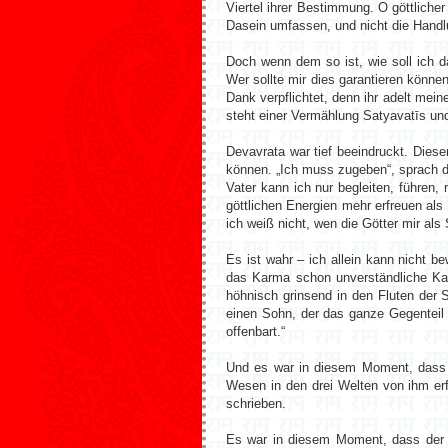
Viertel ihrer Bestimmung. O göttliche
Dasein umfassen, und nicht die Hand
Doch wenn dem so ist, wie soll ich da
Wer sollte mir dies garantieren könne
Dank verpflichtet, denn ihr adelt mei
steht einer Vermählung Satyavatīs un
Devavrata war tief beeindruckt. Dies
können. „Ich muss zugeben“, sprach d
Vater kann ich nur begleiten, führen
göttlichen Energien mehr erfreuen al
ich weiß nicht, wen die Götter mir al
Es ist wahr – ich allein kann nicht b
das Karma schon unverständliche Kap
höhnisch grinsend in den Fluten der
einen Sohn, der das ganze Gegenteil
offenbart.“
Und es war in diesem Moment, dass D
Wesen in den drei Welten von ihm er
schrieben.
Es war in diesem Moment, dass der k