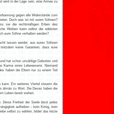
st wird in der Lage sein, eine Armee zu
Verbannung gegen alle Widerstände zum
treten. Doch was ist mit euren Söhnen?
ass sie die rechtmäßigen Erben des
liche Weihen kann selbst die edelsten
ich eure Söhne verhalten werden?
sucht lassen werdet, aus euren Söhnen
 trotzdem keine Garantien, dass eure
 und hat schon unzählige Geburten und
das Karma eines Lebewesens. Niemand
es haben die Eltern nur zu einem Teil
 kann. Ein weiteres Viertel steuern die
es ātmās zu Wort. Die Devas haben die
sem Leben bereit stehen.
 Diese Freiheit der Seele lässt jedes
hängigkeit aufheben – kein König, kein
ebe selbst zu wählen, bildet das letzte