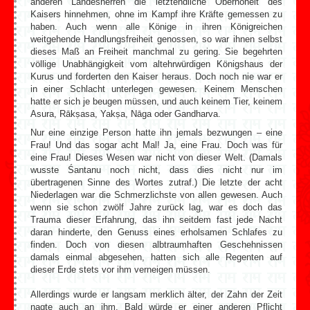
anderen Landesherren die letztendliche Oberhoheit des
Kaisers hinnehmen, ohne im Kampf ihre Kräfte gemessen zu
haben. Auch wenn alle Könige in ihren Königreichen
weitgehende Handlungsfreiheit genossen, so war ihnen selbst
dieses Maß an Freiheit manchmal zu gering. Sie begehrten
völlige Unabhängigkeit vom altehrwürdigen Königshaus der
Kurus und forderten den Kaiser heraus. Doch noch nie war er
in einer Schlacht unterlegen gewesen. Keinem Menschen
hatte er sich je beugen müssen, und auch keinem Tier, keinem
Asura, Rākṣasa, Yakṣa, Nāga oder Gandharva.
Nur eine einzige Person hatte ihn jemals bezwungen – eine
Frau! Und das sogar acht Mal! Ja, eine Frau. Doch was für
eine Frau! Dieses Wesen war nicht von dieser Welt. (Damals
wusste Śantanu noch nicht, dass dies nicht nur im
übertragenen Sinne des Wortes zutraf.) Die letzte der acht
Niederlagen war die Schmerzlichste von allen gewesen. Auch
wenn sie schon zwölf Jahre zurück lag, war es doch das
Trauma dieser Erfahrung, das ihn seitdem fast jede Nacht
daran hinderte, den Genuss eines erholsamen Schlafes zu
finden. Doch von diesen albtraumhaften Geschehnissen
damals einmal abgesehen, hatten sich alle Regenten auf
dieser Erde stets vor ihm verneigen müssen.
Allerdings wurde er langsam merklich älter, der Zahn der Zeit
nagte auch an ihm. Bald würde er einer anderen Pflicht