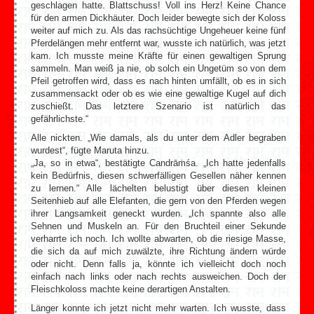
geschlagen hatte. Blattschuss! Voll ins Herz! Keine Chance
für den armen Dickhäuter. Doch leider bewegte sich der Koloss
weiter auf mich zu. Als das rachsüchtige Ungeheuer keine fünf
Pferdelängen mehr entfernt war, wusste ich natürlich, was jetzt
kam. Ich musste meine Kräfte für einen gewaltigen Sprung
sammeln. Man weiß ja nie, ob solch ein Ungetüm so von dem
Pfeil getroffen wird, dass es nach hinten umfällt, ob es in sich
zusammensackt oder ob es wie eine gewaltige Kugel auf dich
zuschießt. Das letztere Szenario ist natürlich das
gefährlichste.“
Alle nickten. „Wie damals, als du unter dem Adler begraben
wurdest“, fügte Maruta hinzu.
„Ja, so in etwa“, bestätigte Candrāṁśa. „Ich hatte jedenfalls
kein Bedürfnis, diesen schwerfälligen Gesellen näher kennen
zu lernen.“ Alle lächelten belustigt über diesen kleinen
Seitenhieb auf alle Elefanten, die gern von den Pferden wegen
ihrer Langsamkeit geneckt wurden. „Ich spannte also alle
Sehnen und Muskeln an. Für den Bruchteil einer Sekunde
verharrte ich noch. Ich wollte abwarten, ob die riesige Masse,
die sich da auf mich zuwälzte, ihre Richtung ändern würde
oder nicht. Denn falls ja, könnte ich vielleicht doch noch
einfach nach links oder nach rechts ausweichen. Doch der
Fleischkoloss machte keine derartigen Anstalten.
Länger konnte ich jetzt nicht mehr warten. Ich wusste, dass