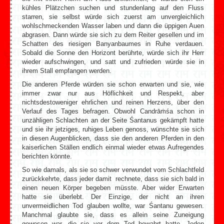
kühles Plätzchen suchen und stundenlang auf den Fluss
starren, sie selbst würde sich zuerst am unvergleichlich
wohlschmeckenden Wasser laben und dann die üppigen Auen
abgrasen. Dann würde sie sich zu dem Reiter gesellen und im
Schatten des riesigen Banyanbaumes in Ruhe verdauen.
Sobald die Sonne den Horizont berührte, würde sich ihr Herr
wieder aufschwingen, und satt und zufrieden würde sie in
ihrem Stall empfangen werden.
Die anderen Pferde würden sie schon erwarten und sie, wie
immer zwar nur aus Höflichkeit und Respekt, aber
nichtsdestoweniger ehrlichen und reinen Herzens, über den
Verlauf des Tages befragen. Obwohl Candrāṁśa schon in
unzähligen Schlachten an der Seite Śantanus gekämpft hatte
und sie ihr jetziges, ruhiges Leben genoss, wünschte sie sich
in diesen Augenblicken, dass sie den anderen Pferden in den
kaiserlichen Ställen endlich einmal wieder etwas Aufregendes
berichten könnte.
So wie damals, als sie so schwer verwundet vom Schlachtfeld
zurückkehrte, dass jeder damit rechnete, dass sie sich bald in
einen neuen Körper begeben müsste. Aber wider Erwarten
hatte sie überlebt. Der Einzige, der nicht an ihren
unvermeidlichen Tod glauben wollte, war Śantanu gewesen.
Manchmal glaubte sie, dass es allein seine Zuneigung
gewesen war, die sie vor dem Tod bewahrt hatte. Jeden