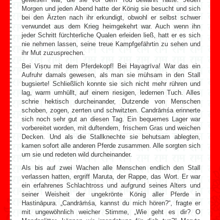
Morgen und jeden Abend hatte der König sie besucht und sich
bei den Ärzten nach ihr erkundigt, obwohl er selbst schwer
verwundet aus dem Krieg heimgekehrt war. Auch wenn ihn
jeder Schritt fürchterliche Qualen erleiden ließ, hatt er es sich
nie nehmen lassen, seine treue Kampfgefährtin zu sehen und
ihr Mut zuzusprechen.
Bei Viṣṇu mit dem Pferdekopf! Bei Hayagrīva! War das ein
Aufruhr damals gewesen, als man sie mühsam in den Stall
bugsierte! Schließlich konnte sie sich nicht mehr rühren und
lag, warm umhüllt, auf einem riesigen, ledernen Tuch. Alles
schrie hektisch durcheinander, Dutzende von Menschen
schoben, zogen, zerrten und schwitzten. Candrāṁśa erinnerte
sich noch sehr gut an diesen Tag. Ein bequemes Lager war
vorbereitet worden, mit duftendem, frischem Gras und weichen
Decken. Und als die Stallknechte sie behutsam ablegten,
kamen sofort alle anderen Pferde zusammen. Alle sorgten sich
um sie und redeten wild durcheinander.
Als bis auf zwei Wachen alle Menschen endlich den Stall
verlassen hatten, ergriff Maruta, der Rappe, das Wort. Er war
ein erfahrenes Schlachtross und aufgrund seines Alters und
seiner Weisheit der ungekrönte König aller Pferde in
Hastināpura. „Candrāṁśa, kannst du mich hören?“, fragte er
mit ungewöhnlich weicher Stimme, „Wie geht es dir? O