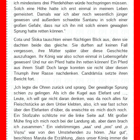
ich mindestens drei Pferdehöhen würde hochspringen müssen.
Solch eine Höhe hatte ich erst einmal in meinem Leben
gemeistert. Damals war ich aber noch wesentlich jünger
gewesen und außerdem schwebte Śantanu in solch einer
großen Gefahr, dass nur ich ihn mit solch einem gewagten
Sprung hatte retten können.“
Cota und Śloka tauschten einen flüchtigen Blick aus, denn sie
dachten beide das gleiche. Sie durften auf keinen Fall
vergessen, ihre Mütter später über diese Geschichte
auszufragen. Ihr König war also schon einmal in Lebensgefahr
gewesen! Und nur ein Pferd hatte ihn retten können! Ein Pferd
aus ihrem Stall! Doch lange konnten sie nicht über diesen
Triumph ihrer Rasse nachdenken. Candrāṁśa setzte ihren
Bericht fort.
„Ich legte die Ohren zurück und sprang. Der gewaltige Sprung
schien zu gelingen. Als ich die Kugel aus Elefant und ...,
Leute, ich will gar nicht daran denken, was da noch alles für
Fleischstücke an dem Untier klebten, also, ich war fast schon
über den Elefanten d’rüber, da erwischte es mich doch noch.
Ein Stoßzahn schlitzte mir die linke Seite auf. Mit großer
Mühe fing ich mich noch bei der Landung ab, aber dann brach
ich zusammen.“ Ein vielstimmiges „aaa“ und „ooo“ und „o
Viṣṇu“ war von den Umstehenden zu hören. „Nur gut“,
beschloss Maruta die Erzählung, „dass unser König immer die