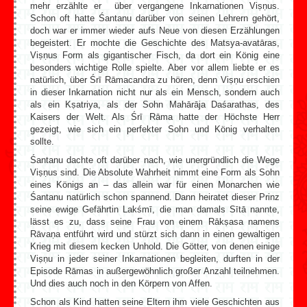
mehr erzählte er über vergangene Inkarnationen Viṣṇus.
Schon oft hatte Śantanu darüber von seinen Lehrern gehört,
doch war er immer wieder aufs Neue von diesen Erzählungen
begeistert. Er mochte die Geschichte des Matsya-avatāras,
Viṣṇus Form als gigantischer Fisch, da dort ein König eine
besonders wichtige Rolle spielte. Aber vor allem liebte er es
natürlich, über Śrī Rāmacandra zu hören, denn Viṣṇu erschien
in dieser Inkarnation nicht nur als ein Mensch, sondern auch
als ein Kṣatriya, als der Sohn Mahārāja Daśarathas, des
Kaisers der Welt. Als Śrī Rāma hatte der Höchste Herr
gezeigt, wie sich ein perfekter Sohn und König verhalten
sollte.
Śantanu dachte oft darüber nach, wie unergründlich die Wege
Viṣṇus sind. Die Absolute Wahrheit nimmt eine Form als Sohn
eines Königs an – das allein war für einen Monarchen wie
Śantanu natürlich schon spannend. Dann heiratet dieser Prinz
seine ewige Gefährtin Lakśmī, die man damals Sītā nannte,
lässt es zu, dass seine Frau von einem Rākṣasa namens
Rāvaṇa entführt wird und stürzt sich dann in einen gewaltigen
Krieg mit diesem kecken Unhold. Die Götter, von denen einige
Viṣṇu in jeder seiner Inkarnationen begleiten, durften in der
Episode Rāmas in außergewöhnlich großer Anzahl teilnehmen.
Und dies auch noch in den Körpern von Affen.
Schon als Kind hatten seine Eltern ihm viele Geschichten aus