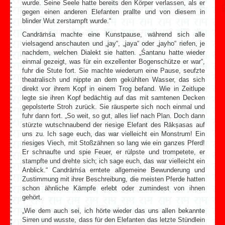
wurde. Seine Seele hatte bereits den Körper verlassen, als er
gegen einen anderen Elefanten prallte und von diesem in
blinder Wut zerstampft wurde.“
Candrāṁśa machte eine Kunstpause, während sich alle
vielsagend anschauten und „jay“, „jaya“ oder „jayho“ riefen, je
nachdem, welchen Dialekt sie hatten. „Śantanu hatte wieder
einmal gezeigt, was für ein exzellenter Bogenschütze er war“,
fuhr die Stute fort. Sie machte wiederum eine Pause, seufzte
theatralisch und nippte an dem gekühlten Wasser, das sich
direkt vor ihrem Kopf in einem Trog befand. Wie in Zeitlupe
legte sie ihren Kopf bedächtig auf das mit samtenen Decken
gepolsterte Stroh zurück. Sie räusperte sich noch einmal und
fuhr dann fort. „So weit, so gut, alles lief nach Plan. Doch dann
stürzte wutschnaubend der riesige Elefant des Rākṣasas auf
uns zu. Ich sage euch, das war vielleicht ein Monstrum! Ein
riesiges Viech, mit Stoßzähnen so lang wie ein ganzes Pferd!
Er schnaufte und spie Feuer, er rülpste und trompetete, er
stampfte und drehte sich; ich sage euch, das war vielleicht ein
Anblick.“ Candrāṁśa erntete allgemeine Bewunderung und
Zustimmung mit ihrer Beschreibung, die meisten Pferde hatten
schon ähnliche Kämpfe erlebt oder zumindest von ihnen
gehört.
„Wie dem auch sei, ich hörte wieder das uns allen bekannte
Sirren und wusste, dass für den Elefanten das letzte Stündlein