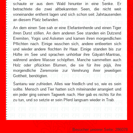
schaute er aus dem Wald hinunter in eine Senke. Er
betrachtete die zwei altbekannten Seen, die nicht weit
voneinander entfernt lagen und sich schon seit Jahrtausenden
an diesem Platz befanden.
An dem einen See sah er eine Elefantenherde und einen Tiger
ihren Durst stillen. An dem anderen See standen ein Dutzend
Eremiten, Yogis und Asketen und kamen ihren morgendlichen
Pflichten nach. Einige wuschen sich, andere entleerten sich
und wieder andere flochten ihr Haar. Einige standen bis zur
Hüfte im See und sprachen unhörbar ihre Gāyatrī-Mantras,
während andere Wasser schöpften. Manche sammelten auch
Holz oder pflückten Blumen, die sie für ihre pūjā, ihre
morgendliche Zeremonie zur Verehrung ihrer jeweiligen
Gottheit, benötigten.
Śantanu war zufrieden. Alles war friedlich und so, wie es sein
sollte. Mensch und Tier hatten sich miteinander arrangiert und
ein jeder ging seinem Tagwerk nach. Hier gab es nichts für ihn
zu tun, und so setzte er sein Pferd langsam wieder in Trab.
Zurück
Weiter
Besucher unserer Seite:
286078