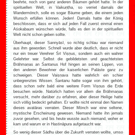
beehrte, noch von ganz anderen Bäumen gehört hatte. In der
spirituellen Welt, in Vaikuṇṭha, so verriet damals der
Wandermönch, solle es sogar Bäume geben, die einem jeden
Wunsch erfüllen können. Jeden! Damals hatte der König
beschlossen, dass er sich auf jeden Fall zuerst einmal einen
Aśokabaum wünschen würde, falls es den in der spirituellen
Welt nicht schon geben sollte.
Überhaupt, dieser Sannyāsī, so richtig schlau war niemand
aus ihm geworden. Schnell wurde aber deutlich, dass er nicht
nur ein treuer Verehrer Śrī Viṣṇus, sondern auch ein wahrer
Gelehrter war. Selbst die gebildetsten und geachtetsten
Brāhmaṇas an Śantanus Hof hingen an seinen Lippen, von
den anderen Bewohner der kaiserlichen Paläste ganz zu
schweigen. Dieser Vaiṣṇava hatte wahrlich ein schier
unbegrenztes Wissen. Śantanu hatte sogar von ihm gehört,
dass schon sehr bald eine weitere Form Viṣṇus die Erde
besuchen würde. Natürlich hatten vor allem die Brāhmaṇas
versucht, mehr darüber zu erfahren, aber dieser Heilige hatte
sich völlig bedeckt gehalten. Er wollte nicht einmal den Namen
dieses avatāras verraten. Dieser Mönch war eine seltene,
mystische Erscheinung gewesen. Niemand hatte ihn jemals
zuvor gesehen, und bis heute wusste auch niemand, woher er
kam und warum er in Hastināpura aufgetaucht war.
So wenig dieser Sādhu über die Zukunft verraten wollte, umso