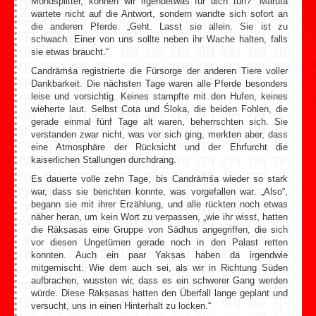
Mondsplitter, können wir irgendetwas für dich tun?“ Maruta
wartete nicht auf die Antwort, sondern wandte sich sofort an
die anderen Pferde. „Geht. Lasst sie allein. Sie ist zu
schwach. Einer von uns sollte neben ihr Wache halten, falls
sie etwas braucht.“
Candrāṁśa registrierte die Fürsorge der anderen Tiere voller
Dankbarkeit. Die nächsten Tage waren alle Pferde besonders
leise und vorsichtig. Keines stampfte mit den Hufen, keines
wieherte laut. Selbst Cota und Śloka, die beiden Fohlen, die
gerade einmal fünf Tage alt waren, beherrschten sich. Sie
verstanden zwar nicht, was vor sich ging, merkten aber, dass
eine Atmosphäre der Rücksicht und der Ehrfurcht die
kaiserlichen Stallungen durchdrang.
Es dauerte volle zehn Tage, bis Candrāṁśa wieder so stark
war, dass sie berichten konnte, was vorgefallen war. „Also“,
begann sie mit ihrer Erzählung, und alle rückten noch etwas
näher heran, um kein Wort zu verpassen, „wie ihr wisst, hatten
die Rākṣasas eine Gruppe von Sādhus angegriffen, die sich
vor diesen Ungetümen gerade noch in den Palast retten
konnten. Auch ein paar Yakṣas haben da irgendwie
mitgemischt. Wie dem auch sei, als wir in Richtung Süden
aufbrachen, wussten wir, dass es ein schwerer Gang werden
würde. Diese Rākṣasas hatten den Überfall lange geplant und
versucht, uns in einen Hinterhalt zu locken.“