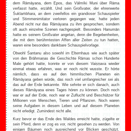
dem Rāmāyaṇa, dem Epos, das Vālmīki Muni über Rāma
verfasst hatte, erzählt. Und sein Großvater, der ehrenwerte
Śuklaṁbhara, an dem zweifellos ein grandioser Schauspieler
und Stimmenimitator verloren gegangen war, hatte jeden
Abend nicht nur das Rāmāyaṇa zu ihm gesprochen, sondern
oft auch einzelne Szenen nachgespielt. Besonders Hanumān
hatte es seinem Großvater angetan, denn die Begebenheiten,
die mit dem berühmtesten Affen aller Zeiten zu tun hatten,
waren eine besonders dankbare Schauspielvorlage.
Obwohl Śantanu also sowohl im Elternhaus wie auch später
von den Brāhmaṇas die Geschichte Rāmas schon Hunderte
Male gehört hatte, konnte er von diesem Vaiṣṇava wieder
einmal etwas erfahren, was er noch nicht wusste. Er hörte
nämlich, dass es auf den himmlischen Planeten ein
Rāmāyaṇa geben würde, das noch viel umfangreicher sei als
das auf der Erde bekannte. Wie sehnte er sich danach, auch
dieses Rāmāyaṇa eines Tages hören zu können. Doch noch
war er auf der Erde, noch war er Zuflucht und Beschützer für
Millionen von Menschen, Tieren und Pflanzen. Noch waren
seine Aufgaben in diesem Leben und auf diesem Planeten
nicht erledigt. Zumindest nicht alle.
Kurz bevor er das Ende des Waldes erreicht hatte, zügelte er
sein Pferd, denn er zog es vor, nicht gesehen zu werden. Von
einigen Bäumen noch ausreichend vor Blicken geschützt,