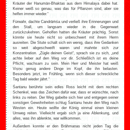
Kräuter der Hanumān-Bhaktas aus dem Himalaya dabei hat.
Keiner weiß so genau, was das für Pflanzen sind, aber sie
helfen immer wieder.“
Fürwahr, dachte Candrāṁśa und verließ ihre Erinnerungen und
den Stall, um langsam wieder in die Gegenwart
zurückzukehren. Geholfen hatten die Kräuter prächtig. Sonst
könnte sie heute nicht so unbeschwert mit ihrem Herrn
ausreiten. Die Stute schalt sich ein wenig, dass ihre Gedanken
so weit abgeschweift waren und mahnte sich zur
Konzentration. „Zügle deinen Geist“, sprach sie zu sich, „und
achte lieber auf den Weg vor dir. Schließlich ist es deine
Pflicht, wachsam zu sein. Mein Herr und Meister hat weiß
Viṣṇu genug andere Dinge im Kopf, die ihn belasten.
Besonders jetzt, im Frühling, wenn sich dieser schreckliche
Tag bald wieder jährt.“
Śantanu berührte sein edles Ross leicht mit dem rechten
Schenkel, was das Zeichen dafür war, dass er wünschte, nach
links zu reiten. Der Weg gabelte sich hier und entgegen seiner
sonstigen Gewohnheiten schlug Śantanu heute den Weg nach
Westen ein. Heute wollte der König einmal einen kleinen
Umweg reiten. Vielleicht ergab sich ja eine Ablenkung, und
alles, was ihn ablenkte, war willkommen.
Außerdem konnte er den Brāhmaṇas nicht jeden Tag die