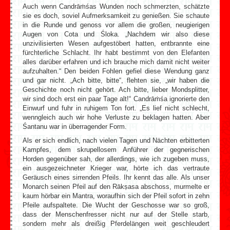
Auch wenn Candrāṁśas Wunden noch schmerzten, schätzte
sie es doch, soviel Aufmerksamkeit zu genießen. Sie schaute
in die Runde und genoss vor allem die großen, neugierigen
Augen von Cota und Śloka. „Nachdem wir also diese
unzivilisierten Wesen aufgestöbert hatten, entbrannte eine
fürchterliche Schlacht. Ihr habt bestimmt von den Elefanten
alles darüber erfahren und ich brauche mich damit nicht weiter
aufzuhalten.“ Den beiden Fohlen gefiel diese Wendung ganz
und gar nicht. „Ach bitte, bitte“, flehten sie, „wir haben die
Geschichte noch nicht gehört. Ach bitte, lieber Mondsplitter,
wir sind doch erst ein paar Tage alt!“ Candrāṁśa ignorierte den
Einwurf und fuhr in ruhigem Ton fort. „Es lief nicht schlecht,
wenngleich auch wir hohe Verluste zu beklagen hatten. Aber
Śantanu war in überragender Form.
Als er sich endlich, nach vielen Tagen und Nächten erbitterten
Kampfes, dem skrupellosem Anführer der gegnerischen
Horden gegenüber sah, der allerdings, wie ich zugeben muss,
ein ausgezeichneter Krieger war, hörte ich das vertraute
Geräusch eines sirrenden Pfeils. Ihr kennt das alle. Als unser
Monarch seinen Pfeil auf den Rākṣasa abschoss, murmelte er
kaum hörbar ein Mantra, woraufhin sich der Pfeil sofort in zehn
Pfeile aufspaltete. Die Wucht der Geschosse war so groß,
dass der Menschenfresser nicht nur auf der Stelle starb,
sondern mehr als dreißig Pferdelängen weit geschleudert