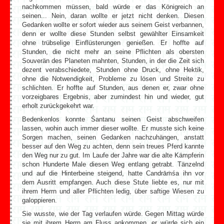
nachkommen müssen, bald würde er das Königreich an
seinen... Nein, daran wollte er jetzt nicht denken. Diesen
Gedanken wollte er sofort wieder aus seinem Geist verbannen,
denn er wollte diese Stunden selbst gewählter Einsamkeit
ohne trübselige Einflüsterungen genießen. Er hoffte auf
Stunden, die nicht mehr an seine Pflichten als obersten
Souverän des Planeten mahnten, Stunden, in der die Zeit sich
dezent verabschiedete, Stunden ohne Druck, ohne Hektik,
ohne die Notwendigkeit, Probleme zu lösen und Streite zu
schlichten. Er hoffte auf Stunden, aus denen er, zwar ohne
vorzeigbares Ergebnis, aber zumindest hin und wieder, gut
erholt zurückgekehrt war.
Bedenkenlos konnte Śantanu seinen Geist abschweifen
lassen, wohin auch immer dieser wollte. Er musste sich keine
Sorgen machen, seinen Gedanken nachzuhängen, anstatt
besser auf den Weg zu achten, denn sein treues Pferd kannte
den Weg nur zu gut. Im Laufe der Jahre war die alte Kämpferin
schon Hunderte Male diesen Weg entlang getrabt. Tänzelnd
und auf die Hinterbeine steigend, hatte Candrāṁśa ihn vor
dem Ausritt empfangen. Auch diese Stute liebte es, nur mit
ihrem Herrn und aller Pflichten ledig, über saftige Wiesen zu
galoppieren.
Sie wusste, wie der Tag verlaufen würde. Gegen Mittag würde
sie mit ihrem Herrn am Fluss ankommen, er würde sich ein