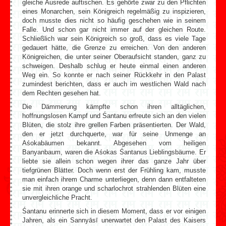
gleiche Ausrede auftischen. Es gehörte zwar zu den Pflichten
eines Monarchen, sein Königreich regelmäßig zu inspizieren,
doch musste dies nicht so häufig geschehen wie in seinem
Falle. Und schon gar nicht immer auf der gleichen Route.
Schließlich war sein Königreich so groß, dass es viele Tage
gedauert hätte, die Grenze zu erreichen. Von den anderen
Königreichen, die unter seiner Oberaufsicht standen, ganz zu
schweigen. Deshalb schlug er heute einmal einen anderen
Weg ein. So konnte er nach seiner Rückkehr in den Palast
zumindest berichten, dass er auch im westlichen Wald nach
dem Rechten gesehen hat.
Die Dämmerung kämpfte schon ihren alltäglichen,
hoffnungslosen Kampf und Śantanu erfreute sich an den vielen
Blüten, die stolz ihre grellen Farben präsentierten. Der Wald,
den er jetzt durchquerte, war für seine Unmenge an
Aśokabäumen bekannt. Abgesehen vom heiligen
Banyanbaum, waren die Aśokas Śantanus Lieblingsbäume. Er
liebte sie allein schon wegen ihrer das ganze Jahr über
tiefgrünen Blätter. Doch wenn erst der Frühling kam, musste
man einfach ihrem Charme unterliegen, denn dann entfalteten
sie mit ihren orange und scharlochrot strahlenden Blüten eine
unvergleichliche Pracht.
Śantanu erinnerte sich in diesem Moment, dass er vor einigen
Jahren, als ein Sannyāsī unerwartet den Palast des Kaisers