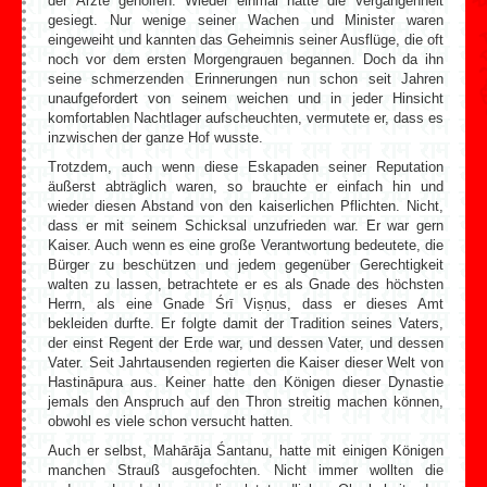
der Ärzte geholfen. Wieder einmal hatte die Vergangenheit
gesiegt. Nur wenige seiner Wachen und Minister waren
eingeweiht und kannten das Geheimnis seiner Ausflüge, die oft
noch vor dem ersten Morgengrauen begannen. Doch da ihn
seine schmerzenden Erinnerungen nun schon seit Jahren
unaufgefordert von seinem weichen und in jeder Hinsicht
komfortablen Nachtlager aufscheuchten, vermutete er, dass es
inzwischen der ganze Hof wusste.
Trotzdem, auch wenn diese Eskapaden seiner Reputation
äußerst abträglich waren, so brauchte er einfach hin und
wieder diesen Abstand von den kaiserlichen Pflichten. Nicht,
dass er mit seinem Schicksal unzufrieden war. Er war gern
Kaiser. Auch wenn es eine große Verantwortung bedeutete, die
Bürger zu beschützen und jedem gegenüber Gerechtigkeit
walten zu lassen, betrachtete er es als Gnade des höchsten
Herrn, als eine Gnade Śrī Viṣṇus, dass er dieses Amt
bekleiden durfte. Er folgte damit der Tradition seines Vaters,
der einst Regent der Erde war, und dessen Vater, und dessen
Vater. Seit Jahrtausenden regierten die Kaiser dieser Welt von
Hastināpura aus. Keiner hatte den Königen dieser Dynastie
jemals den Anspruch auf den Thron streitig machen können,
obwohl es viele schon versucht hatten.
Auch er selbst, Mahārāja Śantanu, hatte mit einigen Königen
manchen Strauß ausgefochten. Nicht immer wollten die