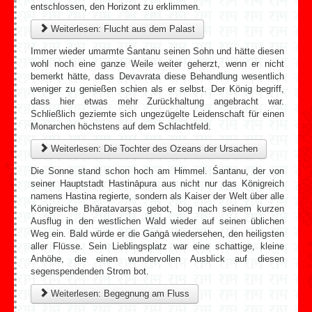
entschlossen, den Horizont zu erklimmen.
Weiterlesen: Flucht aus dem Palast
Immer wieder umarmte Śantanu seinen Sohn und hätte diesen
wohl noch eine ganze Weile weiter geherzt, wenn er nicht
bemerkt hätte, dass Devavrata diese Behandlung wesentlich
weniger zu genießen schien als er selbst. Der König begriff,
dass hier etwas mehr Zurückhaltung angebracht war.
Schließlich geziemte sich ungezügelte Leidenschaft für einen
Monarchen höchstens auf dem Schlachtfeld.
Weiterlesen: Die Tochter des Ozeans der Ursachen
Die Sonne stand schon hoch am Himmel. Śantanu, der von
seiner Hauptstadt Hastināpura aus nicht nur das Königreich
namens Hastina regierte, sondern als Kaiser der Welt über alle
Königreiche Bhāratavarṣas gebot, bog nach seinem kurzen
Ausflug in den westlichen Wald wieder auf seinen üblichen
Weg ein. Bald würde er die Gaṅgā wiedersehen, den heiligsten
aller Flüsse. Sein Lieblingsplatz war eine schattige, kleine
Anhöhe, die einen wundervollen Ausblick auf diesen
segenspendenden Strom bot.
Weiterlesen: Begegnung am Fluss