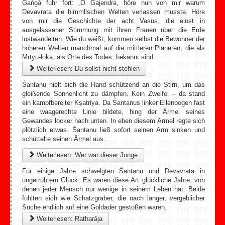
Gaṅgā fuhr fort: „O Gajendra, höre nun von mir warum
Devavrata die himmlischen Welten verlassen musste. Höre
von mir die Geschichte der acht Vasus, die einst in
ausgelassener Stimmung mit ihren Frauen über die Erde
lustwandelten. Wie du weißt, kommen selbst die Bewohner der
höheren Welten manchmal auf die mittleren Planeten, die als
Mṛtyu-loka, als Orte des Todes, bekannt sind.
Weiterlesen: Du sollst nicht stehlen
Śantanu hielt sich die Hand schützend an die Stirn, um das
gleißende Sonnenlicht zu dämpfen. Kein Zweifel – da stand
ein kampfbereiter Kṣatriya. Da Śantanus linker Ellenbogen fast
eine waagerechte Linie bildete, hing der Ärmel seines
Gewandes locker nach unten. In eben diesem Ärmel regte sich
plötzlich etwas. Śantanu ließ sofort seinen Arm sinken und
schüttelte seinen Ärmel aus.
Weiterlesen: Wer war dieser Junge
Für einige Jahre schwelgten Śantanu und Devavrata in
ungetrübtem Glück. Es waren diese Art glückliche Jahre, von
denen jeder Mensch nur wenige in seinem Leben hat. Beide
fühlten sich wie Schatzgräber, die nach langer, vergeblicher
Suche endlich auf eine Goldader gestoßen waren.
Weiterlesen: Ratharāja