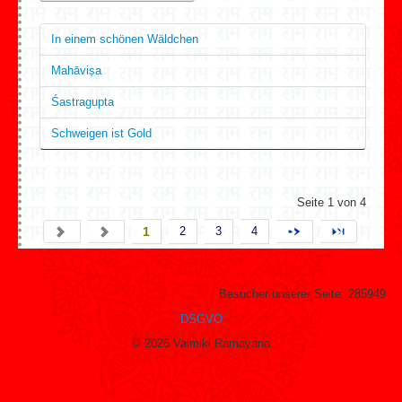
In einem schönen Wäldchen
Mahāviṣa
Śastragupta
Schweigen ist Gold
Seite 1 von 4
1
2
3
4
Start
Zurück
Weiter
Ende
Besucher unserer Seite:
285949
DSGVO
© 2026 Valmiki Ramayana