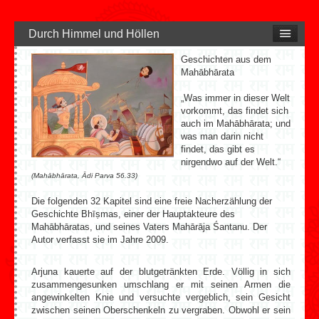
Durch Himmel und Höllen
Geschichten aus dem
Mahābhārata
„Was immer in dieser Welt
vorkommt, das findet sich
auch im Mahābhārata; und
was man darin nicht
findet, das gibt es
nirgendwo auf der Welt.“
(Mahābhārata, Ādi Parva 56.33)
Die folgenden 32 Kapitel sind eine freie Nacherzählung der
Geschichte Bhīṣmas, einer der Hauptakteure des
Mahābhāratas, und seines Vaters Mahārāja Śantanu. Der
Autor verfasst sie im Jahre 2009.
Arjuna kauerte auf der blutgetränkten Erde. Völlig in sich
zusammengesunken umschlang er mit seinen Armen die
angewinkelten Knie und versuchte vergeblich, sein Gesicht
zwischen seinen Oberschenkeln zu vergraben. Obwohl er sein