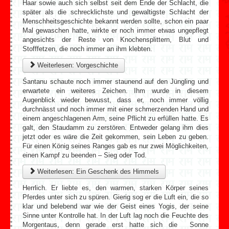
Haar sowie auch sich selbst seit dem Ende der Schlacht, die
später als die schrecklichste und gewaltigste Schlacht der
Menschheitsgeschichte bekannt werden sollte, schon ein paar
Mal gewaschen hatte, wirkte er noch immer etwas ungepflegt
angesichts der Reste von Knochensplittern, Blut und
Stofffetzen, die noch immer an ihm klebten.
Weiterlesen: Vorgeschichte
Śantanu schaute noch immer staunend auf den Jüngling und
erwartete ein weiteres Zeichen. Ihm wurde in diesem
Augenblick wieder bewusst, dass er, noch immer völlig
durchnässt und noch immer mit einer schmerzenden Hand und
einem angeschlagenen Arm, seine Pflicht zu erfüllen hatte. Es
galt, den Staudamm zu zerstören. Entweder gelang ihm dies
jetzt oder es wäre die Zeit gekommen, sein Leben zu geben.
Für einen König seines Ranges gab es nur zwei Möglichkeiten,
einen Kampf zu beenden – Sieg oder Tod.
Weiterlesen: Ein Geschenk des Himmels
Herrlich. Er liebte es, den warmen, starken Körper seines
Pferdes unter sich zu spüren. Gierig sog er die Luft ein, die so
klar und belebend war wie der Geist eines Yogis, der seine
Sinne unter Kontrolle hat. In der Luft lag noch die Feuchte des
Morgentaus, denn gerade erst hatte sich die Sonne