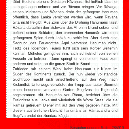
tötet Bedienstete und Soldaten Rāvaṇas. Schließlich lässt er
sich gefangen nehmen und vor Rāvaṇa bringen. Vor Rāvaṇa,
seinen Ministern und Wachen droht der gefangene Hanumān
öffentlich, dass Laṅkā vernichtet werden wird, wenn Rāvaṇa
Sītā nicht freigibt. Aus Zorn über die Drohung Hanumāns lässt
Rāvaṇa daraufhin den Schwanz des Affen in Brand setzen und
befiehlt seinen Soldaten, den brennenden Hanumān wie einen
gefangenen Spion durch Laṅkā zu schleifen. Aber durch eine
Segnung des Feuergottes Agni verbrennt Hanumān nicht.
Trotz des lodernden Feuers fühlt sich sein Körper weiterhin
kühl an. Mühelos gelingt es ihm, sich schließlich von seinen
Fesseln zu befreien. Dann springt er von einem Haus zum
anderen und setzt so die ganze Stadt in Brand.
Zufrieden mit seinem Werk kehrt Hanumān zur Küste im
Süden des Kontinents zurück. Der nun wieder vollständige
Suchtrupp macht sich anschließend auf den Weg nach
Kiṣkindhā. Unterwegs verwüstet der Trupp aus lauter Übermut
einen besonders wertvollen Garten Sugrīvas. In Kiṣkindhā
angekommen tritt Hanumān vor Rāma, berichtet über die
Ereignisse aus Laṅkā und wiederholt die Worte Sītās, die sie
Rāmas getreuem Diener mit auf den Weg gegeben hatte. Mit
diesem ausführlichen Bericht Hanumāns an Rāmacandra und
Sugrīva endet der Sundara-kāṇḍa.
Besucher unserer Seite:
285919