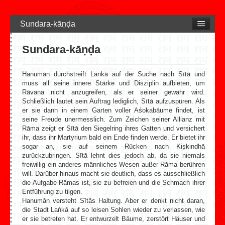
Sundara-kāṇḍa
Sundara-kāṇḍa
Hanumān durchstreift Laṅkā auf der Suche nach Sītā und
muss all seine innere Stärke und Disziplin aufbieten, um
Rāvaṇa nicht anzugreifen, als er seiner gewahr wird.
Schließlich lautet sein Auftrag lediglich, Sītā aufzuspüren. Als
er sie dann in einem Garten voller Aśokabäume findet, ist
seine Freude unermesslich. Zum Zeichen seiner Allianz mit
Rāma zeigt er Sītā den Siegelring ihres Gatten und versichert
ihr, dass ihr Martyrium bald ein Ende finden werde. Er bietet ihr
sogar an, sie auf seinem Rücken nach Kiṣkindhā
zurückzubringen. Sītā lehnt dies jedoch ab, da sie niemals
freiwillig ein anderes männliches Wesen außer Rāma berühren
will. Darüber hinaus macht sie deutlich, dass es ausschließlich
die Aufgabe Rāmas ist, sie zu befreien und die Schmach ihrer
Entführung zu tilgen.
Hanumān versteht Sītās Haltung. Aber er denkt nicht daran,
die Stadt Laṅkā auf so leisen Sohlen wieder zu verlassen, wie
er sie betreten hat. Er entwurzelt Bäume, zerstört Häuser und