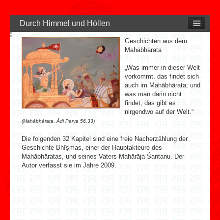
Durch Himmel und Höllen
Geschichten aus dem
Mahābhārata
„Was immer in dieser Welt
vorkommt, das findet sich
auch im Mahābhārata; und
was man darin nicht
findet, das gibt es
nirgendwo auf der Welt.“
(Mahābhārata, Ādi Parva 56.33)
Die folgenden 32 Kapitel sind eine freie Nacherzählung der
Geschichte Bhīṣmas, einer der Hauptakteure des
Mahābhāratas, und seines Vaters Mahārāja Śantanu. Der
Autor verfasst sie im Jahre 2009.