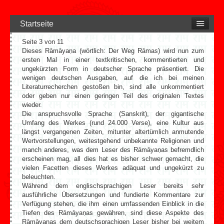
Startseite
Seite 3 von 11
Dieses Rāmāyaṇa (wörtlich: Der Weg Rāmas) wird nun zum
ersten Mal in einer textkritischen, kommentierten und
ungekürzten Form in deutscher Sprache präsentiert. Die
wenigen deutschen Ausgaben, auf die ich bei meinen
Literaturrecherchen gestoßen bin, sind alle unkommentiert
oder geben nur einen geringen Teil des originalen Textes
wieder.
Die anspruchsvolle Sprache (Sanskrit), der gigantische
Umfang des Werkes (rund 24.000 Verse), eine Kultur aus
längst vergangenen Zeiten, mitunter altertümlich anmutende
Wertvorstellungen, weitestgehend unbekannte Religionen und
manch anderes, was dem Leser des Rāmāyaṇas befremdlich
erscheinen mag, all dies hat es bisher schwer gemacht, die
vielen Facetten dieses Werkes adäquat und ungekürzt zu
beleuchten.
Während dem englischsprachigen Leser bereits sehr
ausführliche Übersetzungen und fundierte Kommentare zur
Verfügung stehen, die ihm einen umfassenden Einblick in die
Tiefen des Rāmāyaṇas gewähren, sind diese Aspekte des
Rāmāyaṇas dem deutschsprachigen Leser bisher bei weitem