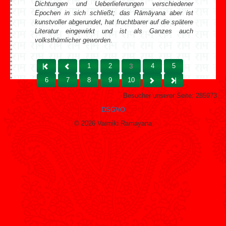
Dichtungen und Ueberlieferungen verschiedener
Epochen in sich schließt; das Rāmāyana aber ist
kunstvoller abgerundet, hat fruchtbarer auf die spätere
Literatur eingewirkt und ist als Ganzes auch
volksthümlicher geworden.
1
2
3
4
5
Start
Zurück
6
7
8
9
10
Weiter
Ende
Besucher unserer Seite:
285973
DSGVO
© 2026 Valmiki Ramayana