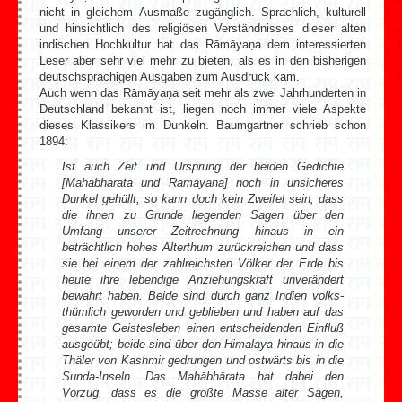
nicht in gleichem Ausmaße zugänglich. Sprachlich, kulturell
und hinsichtlich des religiösen Verständnisses dieser alten
indischen Hochkultur hat das Rāmāyaṇa dem interessierten
Leser aber sehr viel mehr zu bieten, als es in den bisherigen
deutschsprachigen Ausgaben zum Ausdruck kam.
Auch wenn das Rāmāyaṇa seit mehr als zwei Jahrhunderten in
Deutschland bekannt ist, liegen noch immer viele Aspekte
dieses Klassikers im Dunkeln. Baumgartner schrieb schon
1894:
Ist auch Zeit und Ursprung der beiden Gedichte
[Mahābhārata und Rā­mā­­yaṇa] noch in unsicheres
Dunkel gehüllt, so kann doch kein Zweifel sein, dass
die ihnen zu Grunde liegenden Sagen über den
Umfang unserer Zeitrechnung hinaus in ein
beträchtlich hohes Alterthum zurückreichen und dass
sie bei einem der zahlreichsten Völker der Erde bis
heute ihre lebendige Anziehungskraft unverändert
bewahrt haben. Beide sind durch ganz Indien volks­
thüm­lich geworden und geblieben und haben auf das
gesamte Geistesleben einen entscheidenden Einfluß
ausgeübt; beide sind über den Himalaya hinaus in die
Thäler von Kashmir gedrungen und ostwärts bis in die
Sunda-Inseln. Das Mahābhārata hat dabei den
Vorzug, dass es die größte Masse alter Sagen,